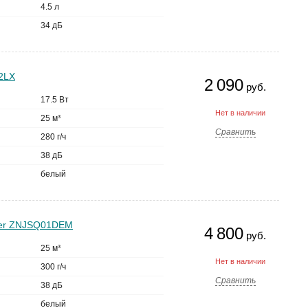
4.5 л
34 дБ
02LX
2 090
руб.
17.5 Вт
Нет в наличии
25 м³
Сравнить
280 г/ч
38 дБ
белый
ifier ZNJSQ01DEM
4 800
руб.
25 м³
Нет в наличии
300 г/ч
Сравнить
38 дБ
белый