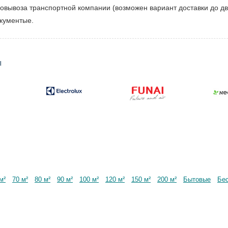
мовывоза транспортной компании (возможен вариант доставки до дв
окументые.
ы
м²
70 м²
80 м²
90 м²
100 м²
120 м²
150 м²
200 м²
Бытовые
Бе