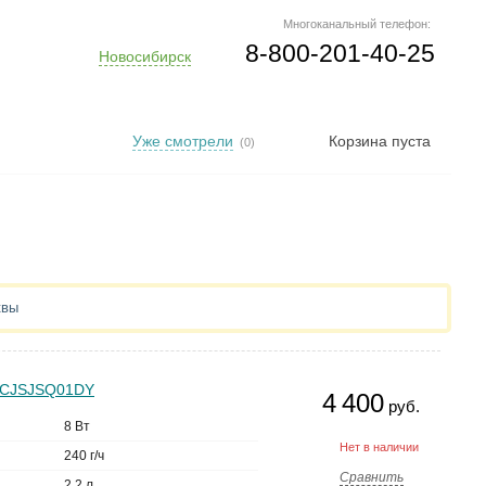
Многоканальный телефон:
8-800-201-40-25
Новосибирск
Уже смотрели
Корзина пуста
(0)
квы
er CJSJSQ01DY
4 400
руб.
8 Вт
Нет в наличии
240 г/ч
Сравнить
2.2 л