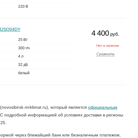
220 В
 MJJSQ04DY
4 400
руб.
25 Вт
Нет в наличии
300 г/ч
Сравнить
4 л
32 дБ
белый
ovosibirsk.mrklimat.ru), который является
официальным
 С подробной информацией об условиях доставки в регионы
25.
 формой через ближайший банк или безналичным платежом,