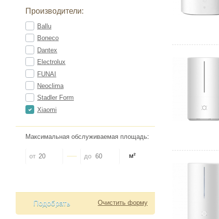
Производители:
Ballu
Boneco
Dantex
Electrolux
FUNAI
Neoclima
Stadler Form
Xiaomi
Максимальная обслуживаемая площадь
:
м²
от
до
Подобрать
Очистить форму