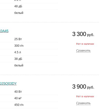
48 дБ
белый
CK0A45
3 300
руб.
25 Вт
Нет в наличии
300 г/ч
Сравнить
4.5 л
38 дБ
белый
 MJJSQ03DY
3 900
руб.
40 Вт
Нет в наличии
40 м³
Сравнить
450 г/ч