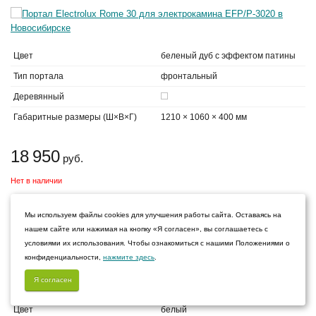
Цвет
беленый дуб с эффектом патины
Тип портала
фронтальный
Деревянный
Габаритные размеры (Ш×В×Г)
1210 × 1060 × 400 мм
18 950
руб.
Нет в наличии
Мы используем файлы cookies для улучшения работы сайта. Оставаясь на
Портал Electrolux Bianco 30 для электрокамина EFP/P-
нашем сайте или нажимая на кнопку «Я согласен», вы соглашаетесь с
3020
условиями их использования. Чтобы ознакомиться с нашими Положениями о
конфиденциальности,
нажмите здесь
.
Я согласен
Цвет
белый